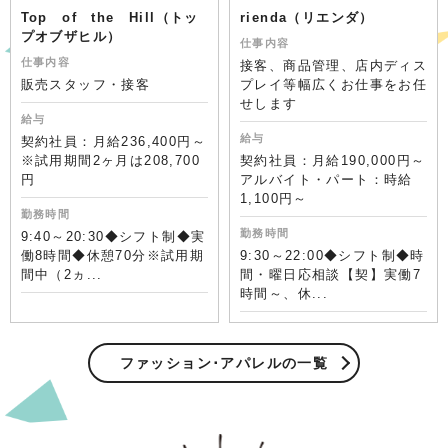
Top of the Hill（トッ
rienda（リエンダ）
プオブザヒル）
仕事内容
仕事内容
接客、商品管理、店内ディス
販売スタッフ・接客
プレイ等幅広くお仕事をお任
せします
給与
給与
契約社員：月給236,400円～
※試用期間2ヶ月は208,700
契約社員：月給190,000円～
円
アルバイト・パート：時給
1,100円～
勤務時間
勤務時間
9:40～20:30◆シフト制◆実
働8時間◆休憩70分※試用期
9:30～22:00◆シフト制◆時
間中（2ヵ...
間・曜日応相談【契】実働7
時間～、休...
ファッション･アパレルの一覧