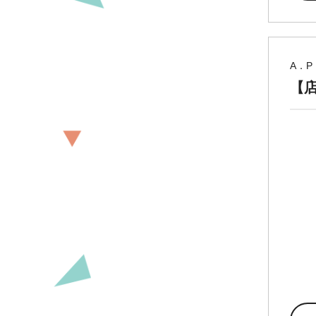
A．P
【