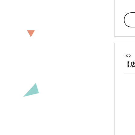
Top
【