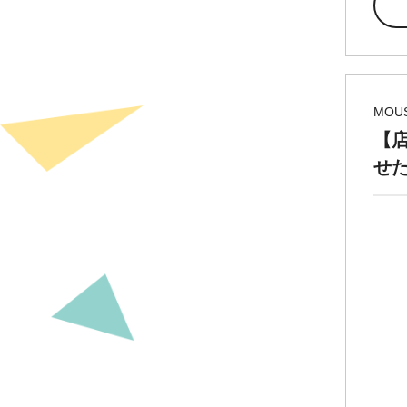
MOU
【
せ