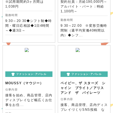
※試用期間約3ヶ月間は
契約社員：月給190,000円～
1,038円
アルバイト・パート：時給
1,100円～
勤務時間
勤務時間
9:30～20:30◆シフト制◆時
間・曜日応相談◆1日4時間
9:30～22:00 ※変形労働時
～◆週3日～
間制（週平均実働40時間以
内）◆シフ...
ファッション･アパレル
ファッション･アパレル
MOUSSY（マウジー）
ベイビー、ザ スターズ シ
ャイン ブライト／アリス
仕事内容
アンド ザ パイレーツ
接客を始め、商品管理、店内
仕事内容
ディスプレイなど幅広くお仕
事をお任...
接客、商品管理、店内ディス
プレイづくりSNS投稿 な