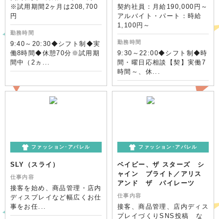
※試用期間2ヶ月は208,700
契約社員：月給190,000円～
円
アルバイト・パート：時給
1,100円～
勤務時間
勤務時間
9:40～20:30◆シフト制◆実
働8時間◆休憩70分※試用期
9:30～22:00◆シフト制◆時
間中（2ヵ...
間・曜日応相談【契】実働7
時間～、休...
ファッション･アパレル
ファッション･アパレル
SLY（スライ）
ベイビー、ザ スターズ シ
ャイン ブライト／アリス
仕事内容
アンド ザ パイレーツ
接客を始め、商品管理・店内
仕事内容
ディスプレイなど幅広くお仕
事をお任...
接客、商品管理、店内ディス
プレイづくりSNS投稿 な