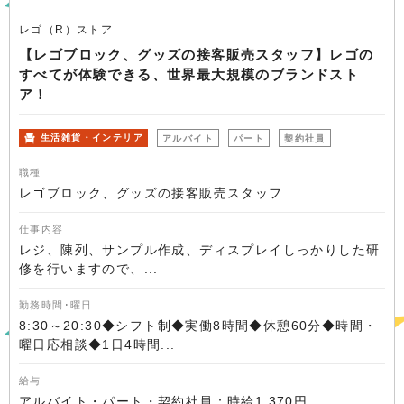
レゴ（R）ストア
【レゴブロック、グッズの接客販売スタッフ】レゴの
すべてが体験できる、世界最大規模のブランドスト
ア！
生活雑貨・インテリア
アルバイト
パート
契約社員
職種
レゴブロック、グッズの接客販売スタッフ
仕事内容
レジ、陳列、サンプル作成、ディスプレイしっかりした研
修を行いますので、...
勤務時間･曜日
8:30～20:30◆シフト制◆実働8時間◆休憩60分◆時間・
曜日応相談◆1日4時間...
給与
アルバイト・パート・契約社員：時給1,370円