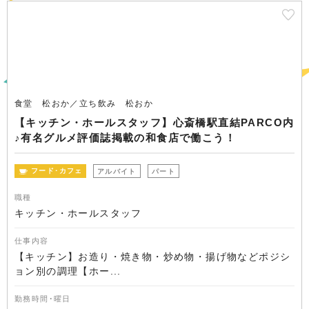
食堂 松おか／立ち飲み 松おか
【キッチン・ホールスタッフ】心斎橋駅直結PARCO内
♪有名グルメ評価誌掲載の和食店で働こう！
フード･カフェ
アルバイト
パート
職種
キッチン・ホールスタッフ
仕事内容
【キッチン】お造り・焼き物・炒め物・揚げ物などポジシ
ョン別の調理【ホー...
勤務時間･曜日